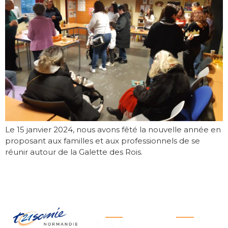
Le 15 janvier 2024, nous avons fêté la nouvelle année en
proposant aux familles et aux professionnels de se
réunir autour de la Galette des Rois.
Siège social
Liens utiles
Triso
11 rue des