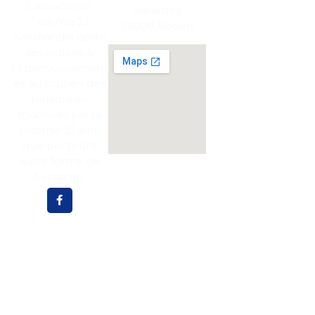
Recrutement
Fran
L’association
Hallettes
Trisomie 21
Espace presse
Ouai
76000 Rouen
et
Normandie dédie
alors
Foire aux
ses actions à
questions
l’épanouissement
MDP
27
Mentions légales
et au soutien des
personnes
MDP
Politique des
76
cookies
touchées par la
trisomie 21 ainsi
que par toute
autre forme de
handicap.
Abonnez-vous pour plus de mises à jour et de
nouvelles !