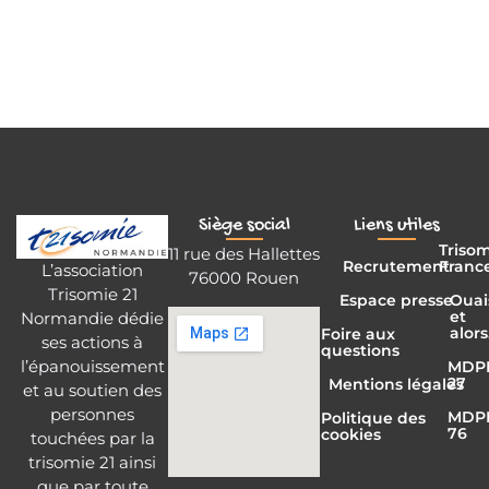
Siège social
Liens utiles
Triso
11 rue des Hallettes
Recrutement
Franc
L’association
76000 Rouen
Trisomie 21
Espace presse
Ouai
et
Normandie dédie
alors
Foire aux
ses actions à
questions
l’épanouissement
MDP
27
Mentions légales
et au soutien des
personnes
MDP
Politique des
76
cookies
touchées par la
trisomie 21 ainsi
que par toute