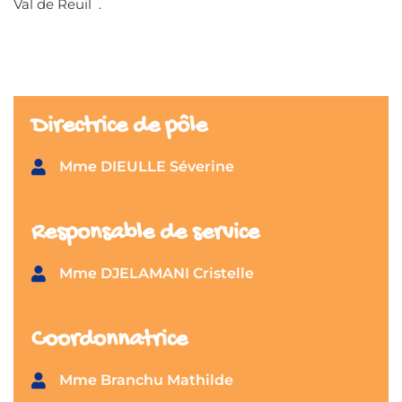
Val de Reuil .
Directrice de pôle
Mme DIEULLE Séverine
Responsable de service
Mme DJELAMANI Cristelle
Coordonnatrice
Mme Branchu Mathilde