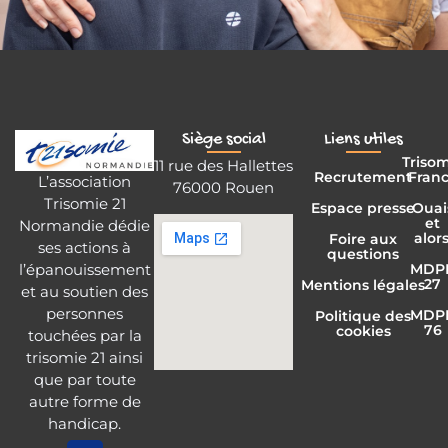
Siège social
Liens utiles
Triso
11 rue des Hallettes
Recrutement
Fran
L’association
76000 Rouen
Trisomie 21
Espace presse
Ouai
et
Normandie dédie
alors
Foire aux
ses actions à
questions
l’épanouissement
MDP
27
Mentions légales
et au soutien des
personnes
MDP
Politique des
76
cookies
touchées par la
trisomie 21 ainsi
que par toute
autre forme de
handicap.