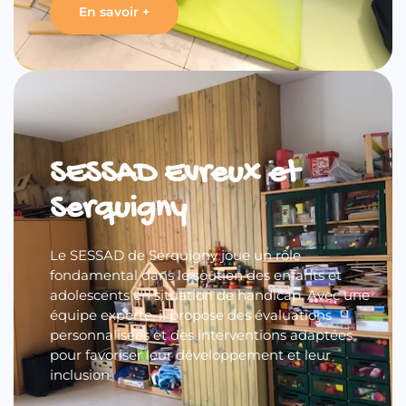
En savoir +
SESSAD Evreux et
Serquigny
Le SESSAD de Serquigny joue un rôle
fondamental dans le soutien des enfants et
adolescents en situation de handicap. Avec une
équipe experte, il propose des évaluations
personnalisées et des interventions adaptées
pour favoriser leur développement et leur
inclusion.