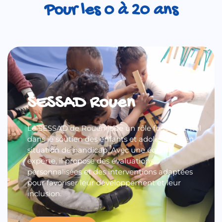
Pour les 0 à 20 ans
SESSAD Rouen
Le SESSAD de Rouen joue un rôle fondamental
dans le soutien des enfants et adolescents en
situation de handicap. Avec une équipe
experte, il propose des évaluations
personnalisées et des interventions adaptées
pour favoriser leur développement et leur
inclusion.