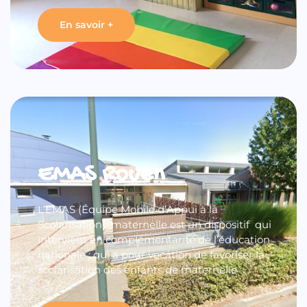
En savoir +
EMAS Rouen
L’EMAS (Équipe Mobile d’Appui à la
Scolarisation) maternelle est un dispositif qui
intervient en complémentarité de l’éducation
nationale ; qui a pour vocation de favoriser la
scolarisation des enfants de maternelle .