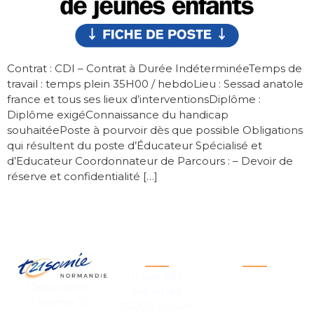
Contrat : CDI – Contrat à Durée IndéterminéeTemps de
travail : temps plein 35H00 / hebdoLieu : Sessad anatole
france et tous ses lieux d’interventionsDiplôme :
Diplôme exigéConnaissance du handicap
souhaitéePoste à pourvoir dès que possible Obligations
qui résultent du poste d’Éducateur Spécialisé et
d’Educateur Coordonnateur de Parcours : – Devoir de
réserve et confidentialité […]
Siège social
Liens utiles
Triso
11 rue des
Recrutement
Fran
L’association
Hallettes
Trisomie 21
Espace presse
Ouai
76000 Rouen