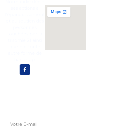
et
Normandie dédie
alors
Foire aux
ses actions à
questions
l’épanouissement
MDP
27
Mentions légales
et au soutien des
personnes
MDP
Politique des
76
cookies
touchées par la
trisomie 21 ainsi
que par toute
autre forme de
handicap.
Abonnez-vous pour plus de mises à jour et de
nouvelles !