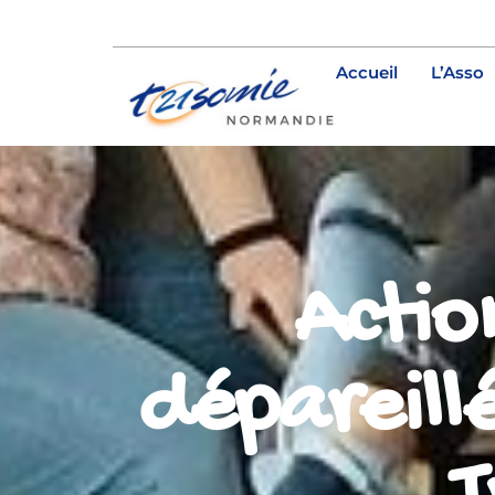
Accueil
L’Asso
Actio
dépareill