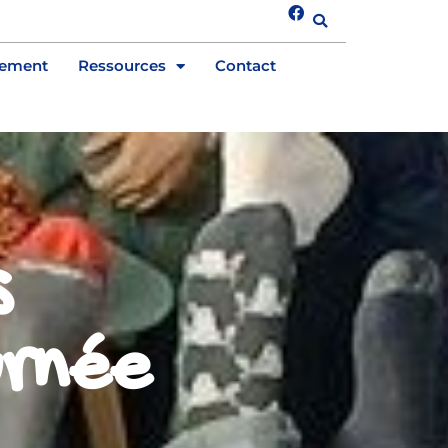
tement
Ressources
Contact
s
urnée