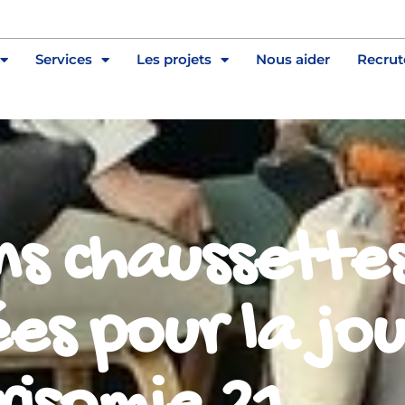
Services
Les projets
Nous aider
Recru
ns chaussette
ées pour la jo