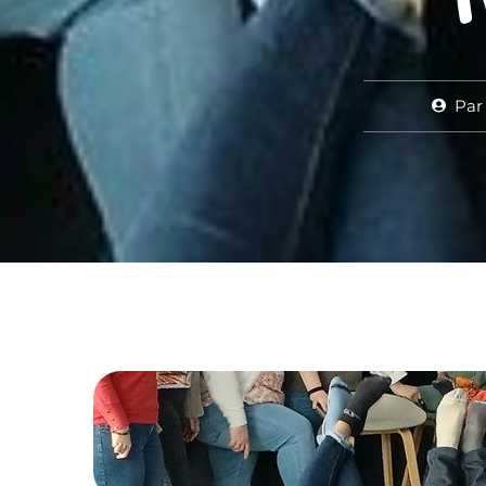
T
Par