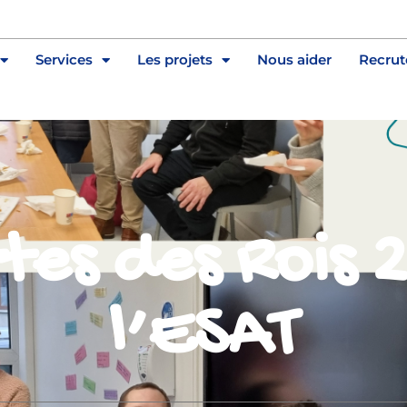
Services
Les projets
Nous aider
Recru
tes des Rois 
l’ESAT