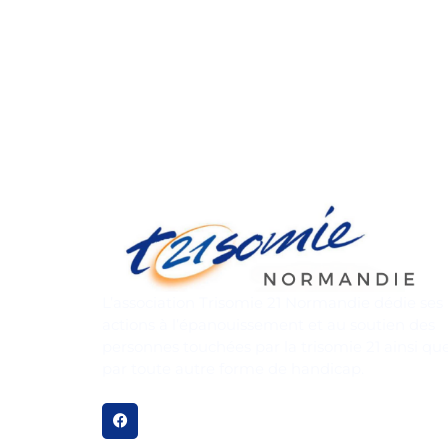
L’association Trisomie 21 Normandie dédie ses
actions à l’épanouissement et au soutien des
personnes touchées par la trisomie 21 ainsi qu
par toute autre forme de handicap.