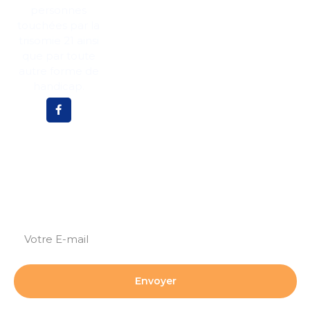
personnes
MDP
Politique des
76
cookies
touchées par la
trisomie 21 ainsi
que par toute
autre forme de
handicap.
Abonnez-vous pour plus de mises à jour et de
nouvelles !
Envoyer