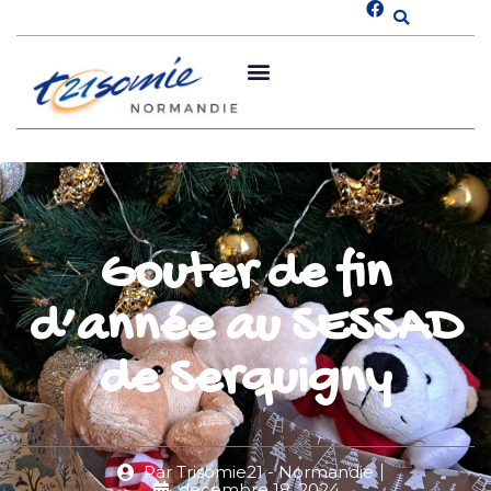
Gouter de fin
d’année au SESSAD
de Serquigny
Par
Trisomie21 - Normandie
décembre 18, 2024