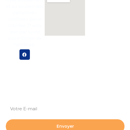
27
Mentions légales
et au soutien des
personnes
MDP
Politique des
76
cookies
touchées par la
trisomie 21 ainsi
que par toute
autre forme de
handicap.
Abonnez-vous pour plus de mises à jour et de
nouvelles !
Envoyer