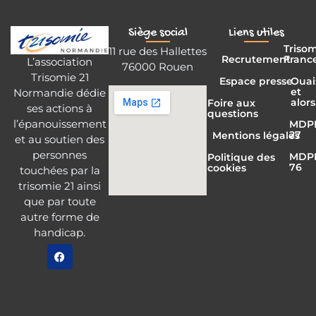
Siège social
Liens utiles
Triso
11 rue des Hallettes
Recrutement
Franc
L’association
76000 Rouen
Trisomie 21
Espace presse
Ouai
et
Normandie dédie
alors
Foire aux
ses actions à
questions
l’épanouissement
MDP
27
Mentions légales
et au soutien des
personnes
MDP
Politique des
76
cookies
touchées par la
trisomie 21 ainsi
que par toute
autre forme de
handicap.