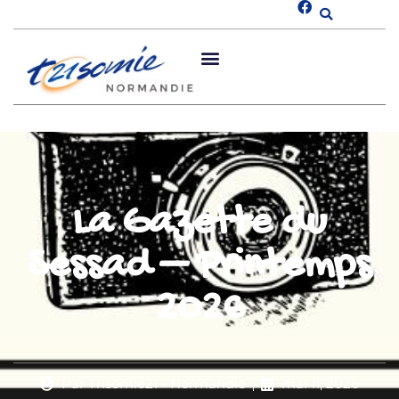
La Gazette du
Sessad – Printemps
2026
Par
Trisomie21 - Normandie
mai 11, 2026