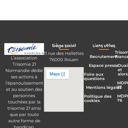
Siège social
Liens utiles
Triso
11 rue des Hallettes
Recrutement
Franc
L’association
76000 Rouen
Trisomie 21
Espace presse
Ouai
et
Normandie dédie
alors
Foire aux
ses actions à
questions
l’épanouissement
MDP
27
Mentions légales
et au soutien des
personnes
MDP
Politique des
76
cookies
touchées par la
trisomie 21 ainsi
que par toute
autre forme de
handicap.