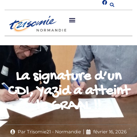
La signature d’un
CDI, Yazid a atteint
le GRAAL !!
Par
Trisomie21 - Normandie
février 16, 2026