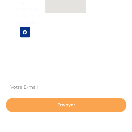
trisomie 21 ainsi
que par toute
autre forme de
handicap.
Abonnez-vous pour plus de mises à jour et de
nouvelles !
Envoyer