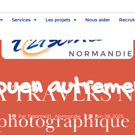
Services
Les projets
Nous aider
Recru
ouen autreme
Par
Trisomie21 - Normandie
juin 28, 2025