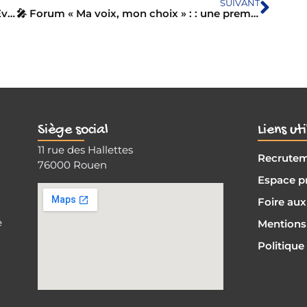
SUIVANT
Spectacle musical de fin d’année – Sessad Evreux
🎤 Forum « Ma voix, mon choix » : : une première retentissante à Rouen ! 🎉
Siège social
Liens uti
11 rue des Hallettes
Recrute
76000 Rouen
Espace p
Foire aux
e
Mentions 
Politique