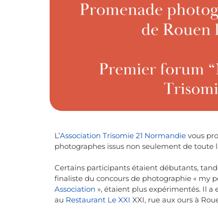
L’
Association Trisomie 21 Normandie
vous pro
photographes issus non seulement de toute l
Certains participants étaient débutants, tan
finaliste du concours de photographie « my p
Association
», étaient plus expérimentés. Il 
au
Restaurant Le XXI
XXI, rue aux ours à Roue