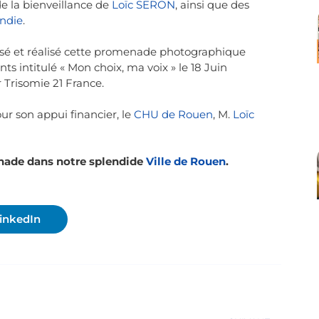
 de la bienveillance de
Loïc SERON
, ainsi que des
andie
.
sé et réalisé cette promenade photographique
s intitulé « Mon choix, ma voix » le 18 Juin
r Trisomie 21 France.
ur son appui financier, le
CHU de Rouen
, M.
Loïc
nade dans notre splendide
Ville de Rouen
.
inkedIn