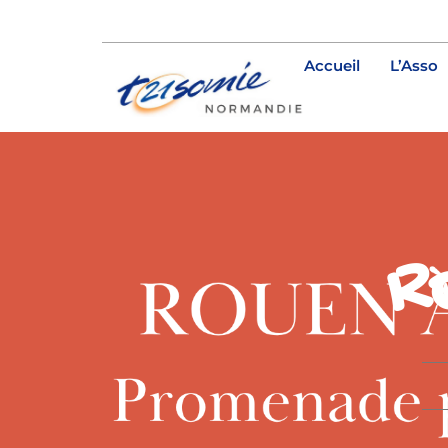
Accueil
L’Asso
R